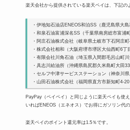
楽天会社から提供されている楽天ペイは、下記の
・伊地知石油店ENEOS和泊SS（鹿児島県大島郡
・和泉石油富浦深名SS（千葉県南房総市富浦町
・阿庄石油株式会社（岐阜県土岐市下石阿庄町4
・株式会社相和（大阪府堺市堺区大仙西町6丁目
・有限会社川角石油（埼玉県入間郡毛呂山町川角
・具志川給油所（沖縄県島尻郡久米島町大田332
・セルフ中津サービスステーション（神奈川県厚木
・山田石油株式会社（福岡県直方市新知町4-20
PayPay（ペイペイ）と同じように楽天ペイも
いればENEOS（エネオス）でお得にガソリン代
楽天ペイのポイント還元率は1.5％です。