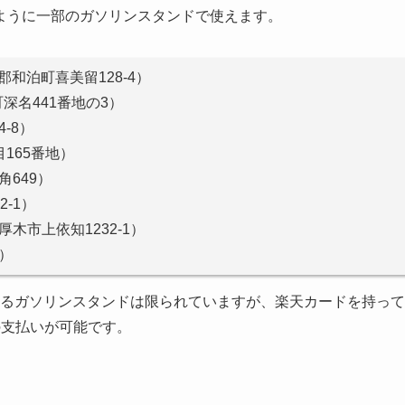
ように一部のガソリンスタンドで使えます。
和泊町喜美留128-4）
深名441番地の3）
-8）
165番地）
649）
-1）
市上依知1232-1）
）
使えるガソリンスタンドは限られていますが、楽天カードを持って
の支払いが可能です。