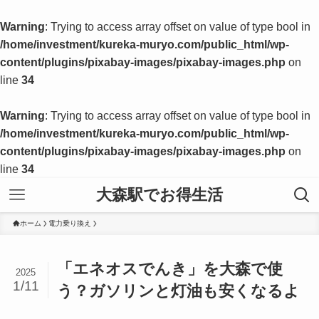
Warning
: Trying to access array offset on value of type bool in
/home/investment/kureka-muryo.com/public_html/wp-
content/plugins/pixabay-images/pixabay-images.php
on
line
34
Warning
: Trying to access array offset on value of type bool in
/home/investment/kureka-muryo.com/public_html/wp-
content/plugins/pixabay-images/pixabay-images.php
on
line
34
大森駅でお得生活
ホーム
電力乗り換え
「エネオスでんき」を大森で使
2025
1/11
う？ガソリンと灯油も安くなるよ