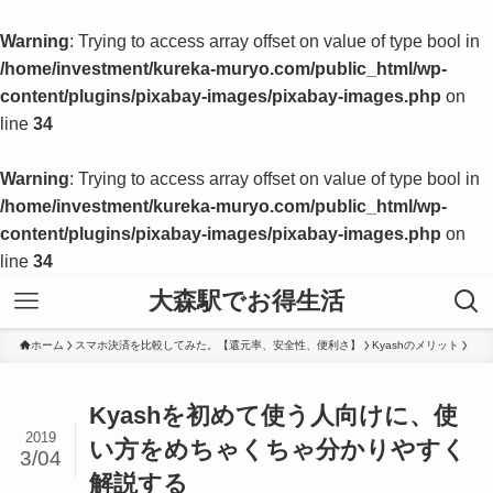
Warning
: Trying to access array offset on value of type bool in
/home/investment/kureka-muryo.com/public_html/wp-
content/plugins/pixabay-images/pixabay-images.php
on
line
34
Warning
: Trying to access array offset on value of type bool in
/home/investment/kureka-muryo.com/public_html/wp-
content/plugins/pixabay-images/pixabay-images.php
on
line
34
大森駅でお得生活
ホーム
スマホ決済を比較してみた。【還元率、安全性、便利さ】
Kyashのメリット
Kyashを初めて使う人向けに、使
2019
い方をめちゃくちゃ分かりやすく
3/04
解説する