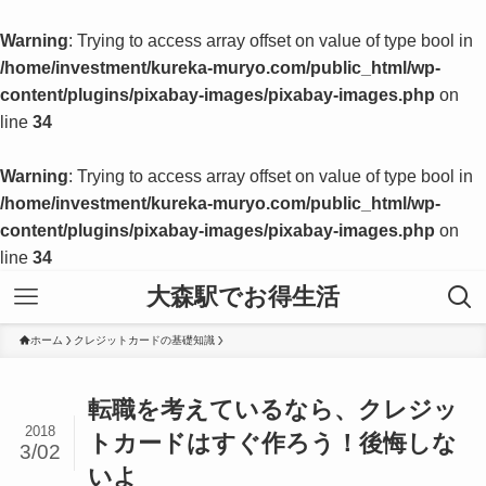
Warning
: Trying to access array offset on value of type bool in
/home/investment/kureka-muryo.com/public_html/wp-
content/plugins/pixabay-images/pixabay-images.php
on
line
34
Warning
: Trying to access array offset on value of type bool in
/home/investment/kureka-muryo.com/public_html/wp-
content/plugins/pixabay-images/pixabay-images.php
on
line
34
大森駅でお得生活
ホーム
クレジットカードの基礎知識
転職を考えているなら、クレジッ
2018
トカードはすぐ作ろう！後悔しな
3/02
いよ