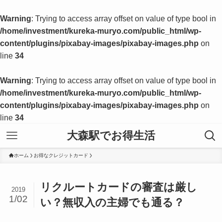
Warning
: Trying to access array offset on value of type bool in
/home/investment/kureka-muryo.com/public_html/wp-
content/plugins/pixabay-images/pixabay-images.php
on
line
34
Warning
: Trying to access array offset on value of type bool in
/home/investment/kureka-muryo.com/public_html/wp-
content/plugins/pixabay-images/pixabay-images.php
on
line
34
大森駅でお得生活
ホーム
お得なクレジットカード
リクルートカードの審査は厳し
2019
1/02
い？無収入の主婦でも通る？