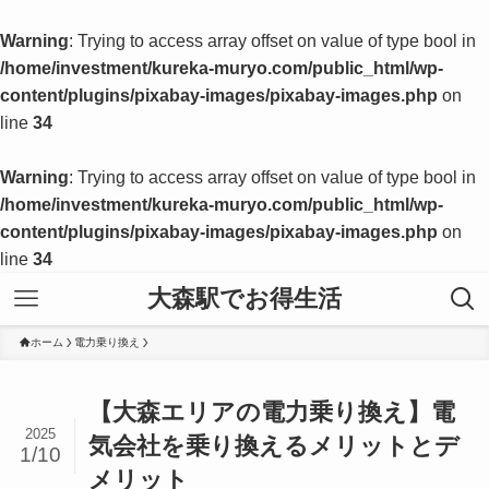
Warning
: Trying to access array offset on value of type bool in
/home/investment/kureka-muryo.com/public_html/wp-
content/plugins/pixabay-images/pixabay-images.php
on
line
34
Warning
: Trying to access array offset on value of type bool in
/home/investment/kureka-muryo.com/public_html/wp-
content/plugins/pixabay-images/pixabay-images.php
on
line
34
大森駅でお得生活
ホーム
電力乗り換え
【大森エリアの電力乗り換え】電
2025
気会社を乗り換えるメリットとデ
1/10
メリット