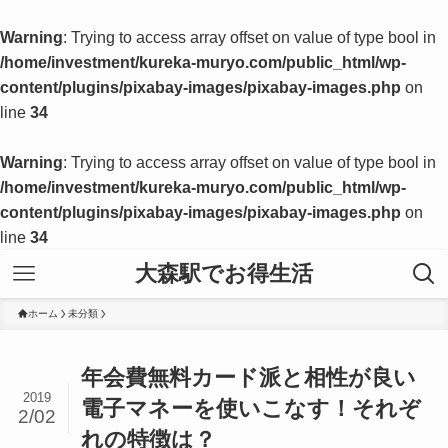
Warning
: Trying to access array offset on value of type bool in
/home/investment/kureka-muryo.com/public_html/wp-
content/plugins/pixabay-images/pixabay-images.php
on
line
34
Warning
: Trying to access array offset on value of type bool in
/home/investment/kureka-muryo.com/public_html/wp-
content/plugins/pixabay-images/pixabay-images.php
on
line
34
大森駅でお得生活
ホーム
未分類
年会費無料カード派と相性が良い
2019
電子マネーを使いこなす！それぞ
2/02
れの特徴は？