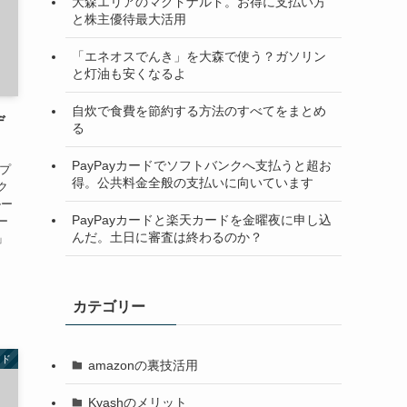
大森エリアのマクドナルド。お得に支払い方
と株主優待最大活用
「エネオスでんき」を大森で使う？ガソリン
と灯油も安くなるよ
自炊で食費を節約する方法のすべてをまとめ
デ
る
PayPayカードでソフトバンクへ支払うと超お
・プ
得。公共料金全般の支払いに向いています
ク
ルー
PayPayカードと楽天カードを金曜夜に申し込
ー
んだ。土日に審査は終わるのか？
」
カテゴリー
ード
amazonの裏技活用
Kyashのメリット