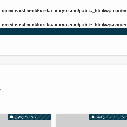
/home/investment/kureka-muryo.com/public_html/wp-conten
/home/investment/kureka-muryo.com/public_html/wp-conten
y –
お得なクレジットカード
お得なクレジットカ