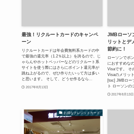
最強！リクルートカードのキャンペ
JMBローソン
ーン
リットとデ
節約に！
リクルートカードは年会費無料系カードの中
で最強の還元率（1.2％以上）を誇るので、じ
ローソンでポ
ゃらんやホットペッパーなどのリクルート系
におすすめなの
サイトを使う際にはさらにポイント還元率が
Visaです。 そ
跳ね上がるので、ぜひ作りたいって方は多い
Visaのメリ
と思います。 そして、どうせ作るなら...
[toc] JMB
ト ローソンの
2017年8月13日
2017年8月13日
お得なクレジットカード