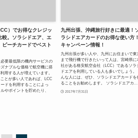
LCC）でお得なクレジッ
九州出張、沖縄旅行好きに最適！
比較。ソラシドエア、エ
ラシドエアカードのお得な使い方
、ピーチカードでベスト
キャンペーン情報！
九州出張が多い人や、九州にお住まいで東
まで飛行機で行きたいって人は、宮崎県に
は必要最低限の機内サービスの
社がある格安航空会社（LCC）であるソラ
ーズナブルな価格で航空機に搭
ドエアを利用している人も多いでしょう。
を利用する人が増えています。
んな人には、ぜひ、ソラシドエアカードを
ることが多い人であれば、LCC
ることをお勧めします。 ソラシドエアカ...
カードを利用することによっ
イルやポイントを貯めたり、
2017年7月31日