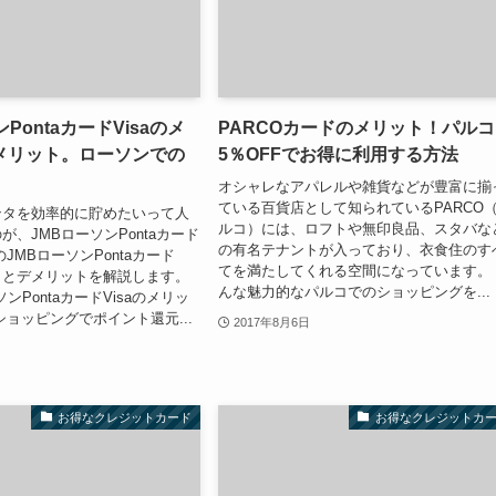
PontaカードVisaのメ
PARCOカードのメリット！パル
メリット。ローソンでの
5％OFFでお得に利用する方法
オシャレなアパレルや雑貨などが豊富に揃
ている百貨店として知られているPARCO
ンタを効率的に貯めたいって人
ルコ）には、ロフトや無印良品、スタバな
が、JMBローソンPontaカード
の有名テナントが入っており、衣食住のす
のJMBローソンPontaカード
てを満たしてくれる空間になっています。
ットとデメリットを解説します。
んな魅力的なパルコでのショッピングを...
ローソンPontaカードVisaのメリッ
ショッピングでポイント還元...
2017年8月6日
お得なクレジットカード
お得なクレジットカ