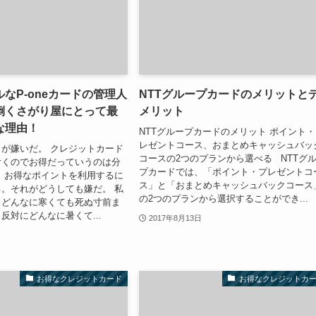
なP-oneカードの管理人
NTTグループカードのメリットと
倒くさがり屋にとって最
メリット
な理由！
NTTグループカードのメリット ポイント
レゼントコース、おまとめキャッシュバッ
が嫌いだ。 クレジットカード
コースの2つのプランから選べる NTTグ
付くのでお得だっていうのは分
プカードでは、「ポイント・プレゼントコ
、お得なポイントを利用するに
ス」と「おまとめキャッシュバックコース
。それがどうしても嫌だ。 私
の2つのプランから選択することができ...
きどんなに寒くても死ぬ寸前ま
反対にどんなに暑くて...
2017年8月13日
お得なクレジットカード
お得なクレジットカ