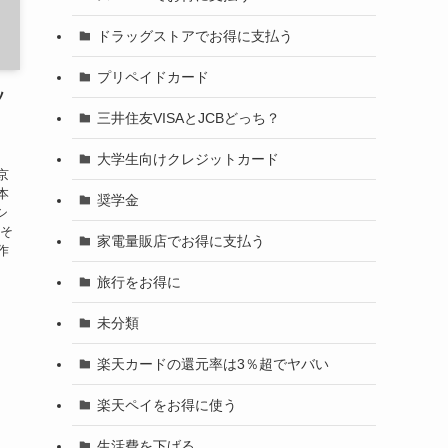
ドラッグストアでお得に支払う
プリペイドカード
ソ
三井住友VISAとJCBどっち？
！
大学生向けクレジットカード
京
本
奨学金
シ
 そ
家電量販店でお得に支払う
作
旅行をお得に
未分類
楽天カードの還元率は3％超でヤバい
楽天ペイをお得に使う
生活費を下げる