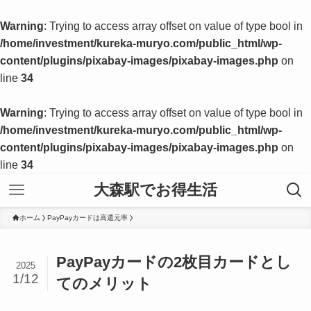
Warning
: Trying to access array offset on value of type bool in
/home/investment/kureka-muryo.com/public_html/wp-
content/plugins/pixabay-images/pixabay-images.php
on
line
34
Warning
: Trying to access array offset on value of type bool in
/home/investment/kureka-muryo.com/public_html/wp-
content/plugins/pixabay-images/pixabay-images.php
on
line
34
大森駅でお得生活
ホーム
PayPayカードは高還元率
PayPayカードの2枚目カードとし
2025
1/12
てのメリット