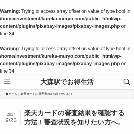
Warning
: Trying to access array offset on value of type bool in
/home/investment/kureka-muryo.com/public_html/wp-
content/plugins/pixabay-images/pixabay-images.php
on
line
34
Warning
: Trying to access array offset on value of type bool in
/home/investment/kureka-muryo.com/public_html/wp-
content/plugins/pixabay-images/pixabay-images.php
on
line
34
大森駅でお得生活
ホーム
楽天カードの還元率は3％超でヤバい
楽天カードの審査結果を確認する
2017
9/26
方法！審査状況を知りたい方へ。