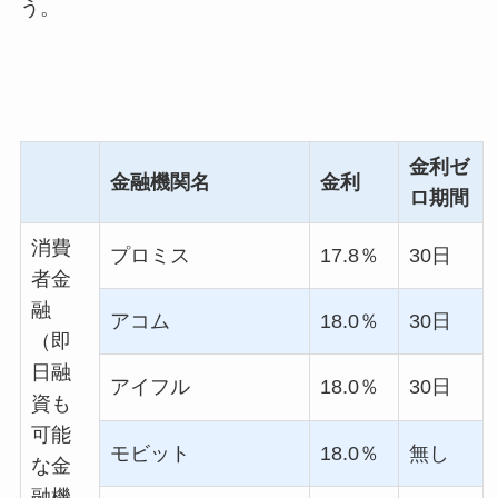
う。
金利ゼ
金融機関名
金利
ロ期間
消費
プロミス
17.8
％
30日
者金
融
アコム
18.0
％
30日
（即
日融
アイフル
18.0
％
30日
資も
可能
モビット
18.0
％
無し
な金
融機