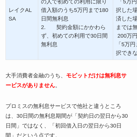
の人で初めての利用に限り
「
5
万円
レイク
AL
借入額のうち
5
万円まで
180
択した
SA
日間無利息
済した
2. 契約金額にかかわら
までは
ず、初めての利用で
30
日間
200
万
無利息
「
5
万円
択でき
大手消費者金融のうち、
モビットだけは無利息サ
ービスがありません
。
プロミスの無利息サービスで他社と違うところ
は、30日間の無利息期間が「契約日の翌日から30
日間」ではなく、「初回借入日の翌日から30日
間」だという点です。