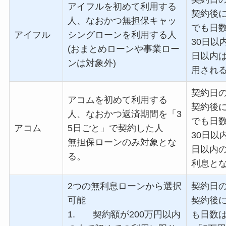
アイフルを初めて利用する
契約後
人、なおかつ無担保キャッ
でも日
アイフル
シングローンを利用する人
30
日以
(
おまとめローンや事業ロー
日以内
ンは対象外
)
用され
契約日
アコムを初めて利用する
契約後
人、なおかつ返済期間を「
3
でも日
アコム
5
日ごと」で契約した人
30
日以
無担保ローンのみ対象とな
日以内
る。
利息と
2
つの無利息ローンから選択
契約日
可能
契約後
1. 契約額が
200
万円以内
も日数