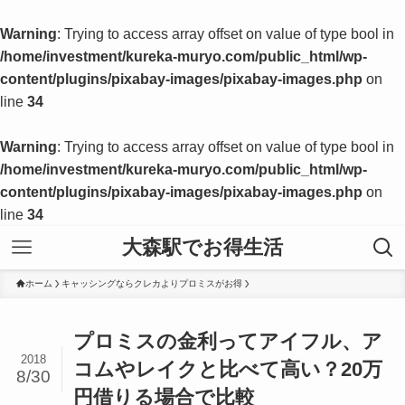
Warning
: Trying to access array offset on value of type bool in
/home/investment/kureka-muryo.com/public_html/wp-
content/plugins/pixabay-images/pixabay-images.php
on
line
34
Warning
: Trying to access array offset on value of type bool in
/home/investment/kureka-muryo.com/public_html/wp-
content/plugins/pixabay-images/pixabay-images.php
on
line
34
大森駅でお得生活
ホーム
キャッシングならクレカよりプロミスがお得
プロミスの金利ってアイフル、ア
2018
コムやレイクと比べて高い？20万
8/30
円借りる場合で比較