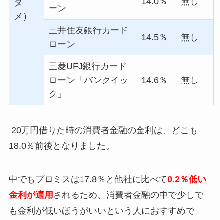
14.0
％
無し
ダ
ーン
メ）
三井住友銀行カード
14.5
％
無し
ローン
三菱
UFJ
銀行カード
ローン「バンクイッ
14.6
％
無し
ク」
20万円借りた時の消費者金融の金利は、どこも
18.0％前後となりました。
中でもプロミスは17.8％と他社に比べて
0.2％低い
金利が適用
されるため、消費者金融の中で少しで
も金利が低いほうがいいという人におすすめで