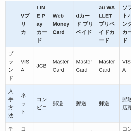
LIN
au WA
ソ
Vプ
E P
Web
dカー
LLET
ト
リ
ay
Money
ド プリ
プリペ
ン
カ
カー
Card
ペイド
イドカ
カ
ド
ード
ド
ブ
ラ
VIS
Master
Master
Master
VIS
JCB
ン
A
Card
Card
Card
A
ド
入
ネ
手
コン
郵
ッ
郵送
郵送
郵送
方
ビニ
店
ト
法
チ
コ
コ