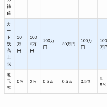
補
償
カ
ー
ド
10
100
100万
100万
100
残
万
0万
30万円
円
円
万
高
円
円
上
限
還
0.
元
0％
2％
0.5％
0.5％
0.5％
5％
率