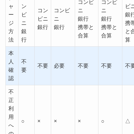
コンビ
コンビ
ャ
ン
ビ
コン
コンビ
ニ
ニ
ー
ビ
銀
ビニ
ニ
銀行
銀行
ジ
ニ
携
銀行
銀行
携帯と
携帯と
方
銀
と
合算
合算
法
行
算
本
人
不
不要
必要
不要
不要
不
確
要
認
不
正
利
用
○
×
×
×
○
△
へ
の