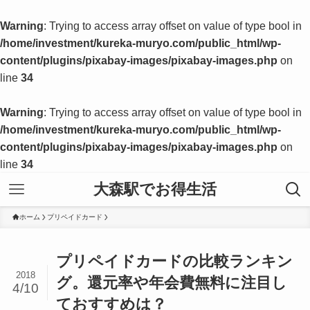
Warning
: Trying to access array offset on value of type bool in
/home/investment/kureka-muryo.com/public_html/wp-
content/plugins/pixabay-images/pixabay-images.php
on
line
34
Warning
: Trying to access array offset on value of type bool in
/home/investment/kureka-muryo.com/public_html/wp-
content/plugins/pixabay-images/pixabay-images.php
on
line
34
大森駅でお得生活
ホーム
プリペイドカード
プリペイドカードの比較ランキン
2018
グ。還元率や年会費無料に注目し
4/10
ておすすめは？