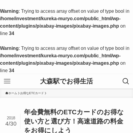
Warning
: Trying to access array offset on value of type bool in
/home/investment/kureka-muryo.com/public_html/wp-
content/plugins/pixabay-images/pixabay-images.php
on
line
34
Warning
: Trying to access array offset on value of type bool in
/home/investment/kureka-muryo.com/public_html/wp-
content/plugins/pixabay-images/pixabay-images.php
on
line
34
大森駅でお得生活
ホーム
お得なETCカード
年会費無料のETCカードのお得な
2018
使い方と選び方！高速道路の料金
4/30
をお得にしよう